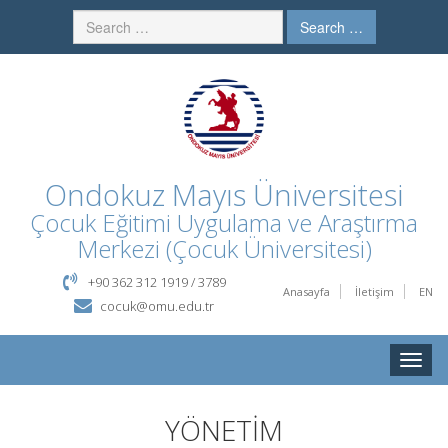
Search …
Ondokuz Mayıs Üniversitesi
Çocuk Eğitimi Uygulama ve Araştırma
Merkezi (Çocuk Üniversitesi)
+90 362 312 1919 / 3789
Anasayfa
İletişim
EN
cocuk@omu.edu.tr
Toggle
naviga
YÖNETİM