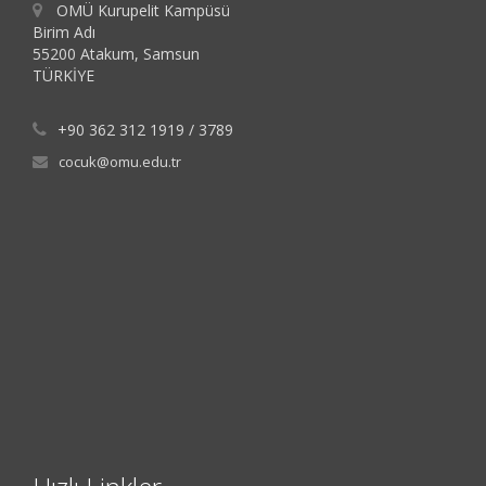
OMÜ Kurupelit Kampüsü
Birim Adı
55200 Atakum, Samsun
TÜRKİYE
+90 362 312 1919 / 3789
cocuk@omu.edu.tr