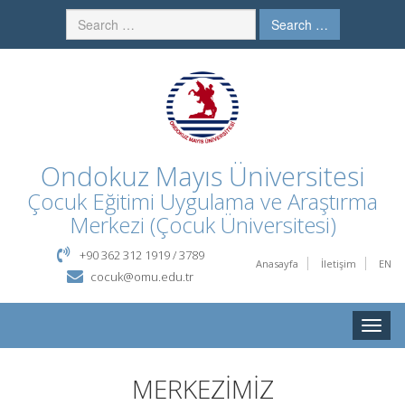
Search …
Ondokuz Mayıs Üniversitesi
Çocuk Eğitimi Uygulama ve Araştırma
Merkezi (Çocuk Üniversitesi)
+90 362 312 1919 / 3789
Anasayfa
İletişim
EN
cocuk@omu.edu.tr
Toggle
naviga
MERKEZİMİZ