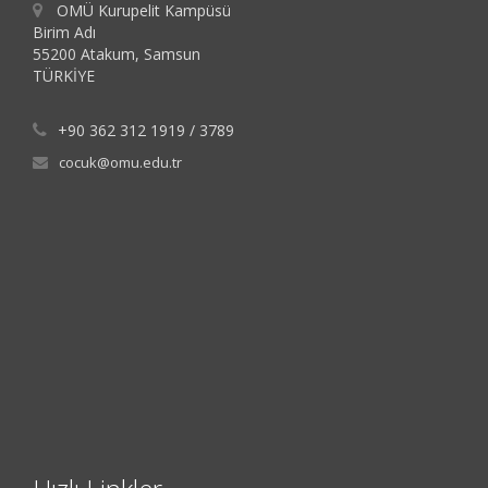
OMÜ Kurupelit Kampüsü
Birim Adı
55200 Atakum, Samsun
TÜRKİYE
+90 362 312 1919 / 3789
cocuk@omu.edu.tr