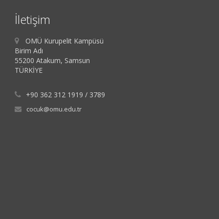
İletişim
OMÜ Kurupelit Kampüsü
Birim Adı
55200 Atakum, Samsun
TÜRKİYE
+90 362 312 1919 / 3789
cocuk@omu.edu.tr