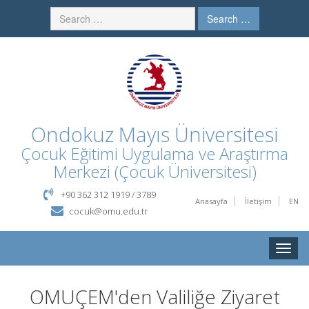
Search …
Ondokuz Mayıs Üniversitesi
Çocuk Eğitimi Uygulama ve Araştırma
Merkezi (Çocuk Üniversitesi)
+90 362 312 1919 / 3789
Anasayfa
İletişim
EN
cocuk@omu.edu.tr
Toggle
naviga
OMUÇEM'den Valiliğe Ziyaret