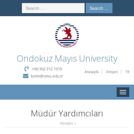
Search …
Ondokuz Mayıs University
+90 362 312 1919
Anasayfa
İletişim
TR
birim@omu.edu.tr
Toggle
naviga
Müdür Yardımcıları
Yöneti̇m