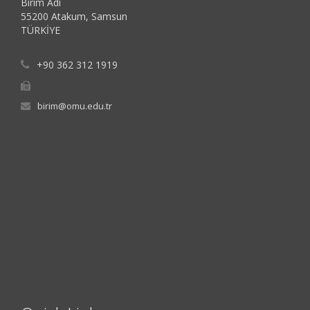
Birim Adı
55200 Atakum, Samsun
TÜRKİYE
+90 362 312 1919
birim@omu.edu.tr