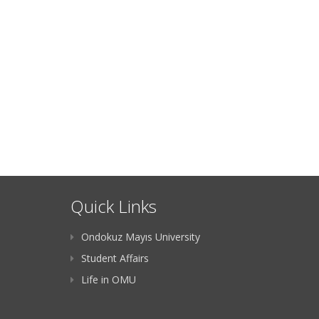
Quick Links
Ondokuz Mayıs University
Student Affairs
Life in OMU