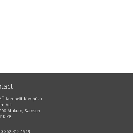
tact
Ü Kurupelit Kampüsü
im Adı
200 Atakum, Samsun
RKİYE
0 362 312 1919