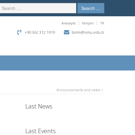
Search …
Anasayfa
İletişim
TR
+90 362 312 1919
birim@omu.edu.tr
Announcements and news
Last News
Last Events