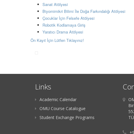
Sanat Atölyesi
Biyomimikri Bilimi İle Doğa Farkındalığı Atölyesi
Çocuklar İçin Felsefe Atölyesi
Robotik Kodlamaya Giriş
Yaratıcı Drama Atölyesi
Ön Kayıt İçin Lütfen Tıklayınız!
Links
Con
Academic Calendar
OM
Bir
OMU Course Catalogue
55
Student Exchange Programs
TÜ
+9